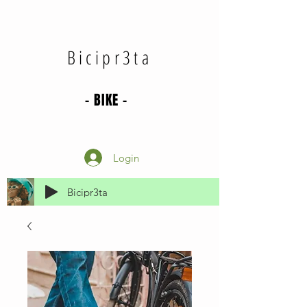
Bicipr3ta
- BIKE -
Login
Bicipr3ta