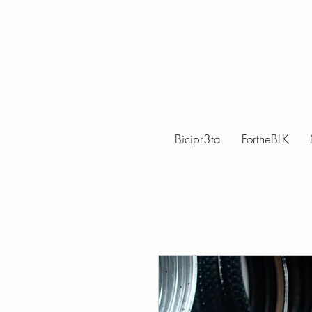
Bicipr3ta
FortheBLK