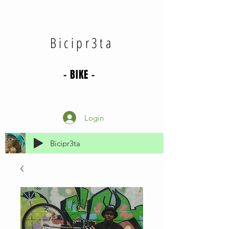
Bicipr3ta
- BIKE -
Login
Bicipr3ta