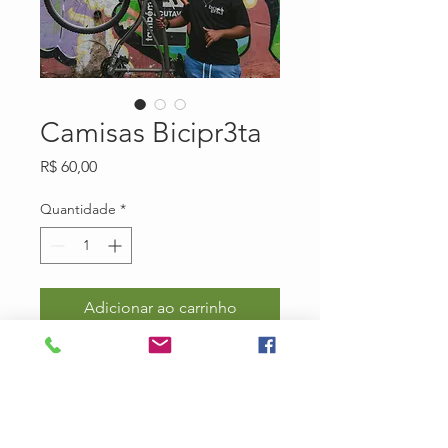
Camisas Bicipr3ta
Preço
R$ 60,00
Quantidade
*
Adicionar ao carrinho
Camisas Bicipr3ta
Frete a combinar
Prazo de entrega 15/ 20 dias