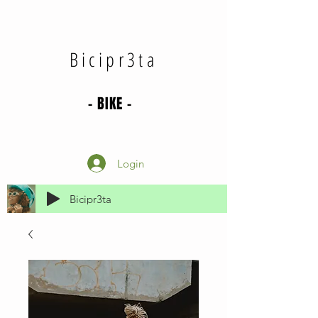
Bicipr3ta
- BIKE -
Login
Bicipr3ta