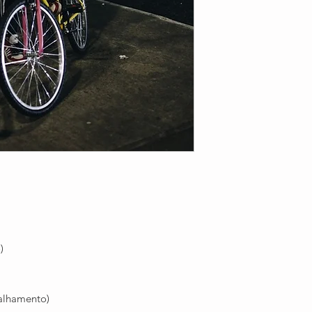
)
alhamento)