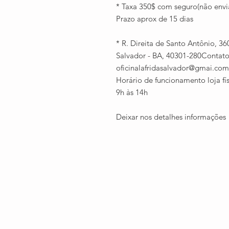
* Taxa 350$ com seguro(não env
Prazo aprox de 15 dias
* R. Direita de Santo Antônio, 3
Salvador - BA, 40301-280Contato:
oficinalafridasalvador@gmai.com
Horário de funcionamento loja fí
9h às 14h
Deixar nos detalhes informações