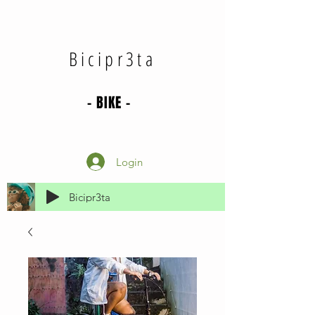
Bicipr3ta
- BIKE -
Login
Bicipr3ta