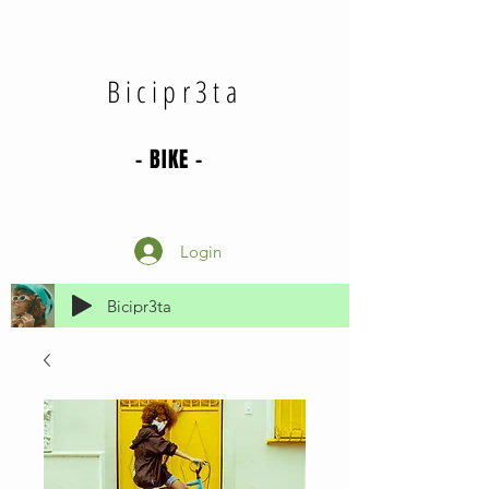
Bicipr3ta
- BIKE -
Login
Bicipr3ta