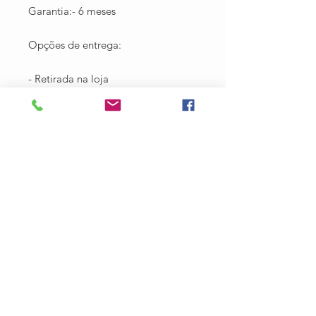
Garantia:- 6 meses
Opções de entrega:
- Retirada na loja
-Carreto local para Salvador
* Taxa aprox de 80$ em Salvador
-Envio por correios para todo Brasil
* Taxa 350$ com seguro(não
enviamos sem seguro envio)
Prazo aprox de 15 dias
* R. Direita de Santo Antônio, 360 -
Santo Antônio Além do Carmo,
Salvador - BA, 40301-280Contato:
(71) 99283-0372 - Email:​
oficinalafridasalvador@gmai.com
Horário de funcionamento loja
física :Segunda à Sexta 9h às 18h /