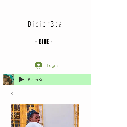
Bicipr3ta
- BIKE -
Login
Bicipr3ta