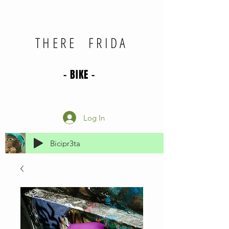
THERE FRIDA
- BIKE -
Log In
Bicipr3ta