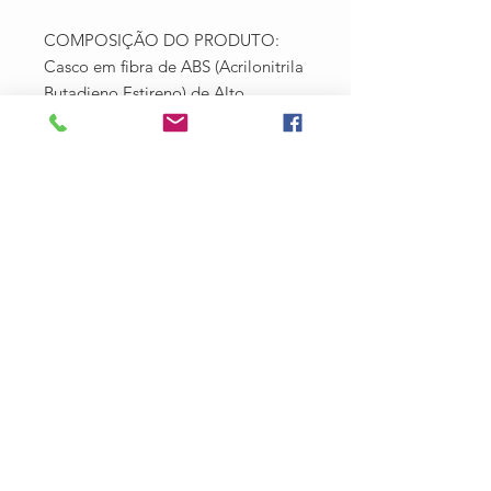
COMPOSIÇÃO DO PRODUTO:
Casco em fibra de ABS (Acrilonitrila
Butadieno Estireno) de Alto
Impacto;
Viseira acoplada
Espuma removível na parte interna
promovendo conforto e facilitando
a higienização;
Revestimento Interno: Almofadas
em espuma EPS e E.V.A para fácil
ajuste e enorme conforto;
04 aberturas para ventilação -
Canais de ventilação interno para
melhor circulação de ar, possui
saídas superiores que evitam a
umidade no interior do
equipamento; e proteção capilar
Fecho anatômico com alça de