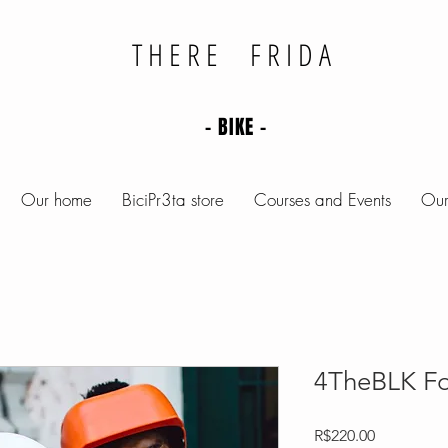
THERE FRIDA
- BIKE -
Our home
BiciPr3ta store
Courses and Events
Our
4TheBLK F
Price
R$220.00