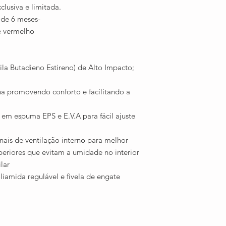
clusiva e limitada.
 de 6 meses-
 e vermelho
ila Butadieno Estireno) de Alto Impacto;
na promovendo conforto e facilitando a
em espuma EPS e E.V.A para fácil ajuste
nais de ventilação interno para melhor
uperiores que evitam a umidade no interior
lar
iamida regulável e fivela de engate