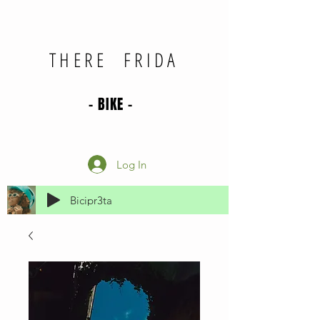
THERE FRIDA
- BIKE -
Log In
Bicipr3ta